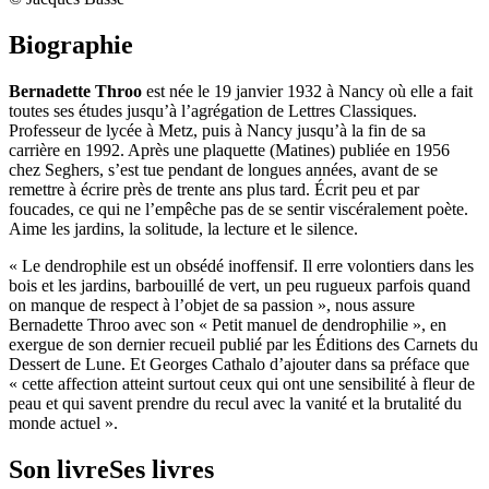
Biographie
Bernadette Throo
est née le 19 janvier 1932 à Nancy où elle a fait
toutes ses études jusqu’à l’agrégation de Lettres Classiques.
Professeur de lycée à Metz, puis à Nancy jusqu’à la fin de sa
carrière en 1992. Après une plaquette (Matines) publiée en 1956
chez Seghers, s’est tue pendant de longues années, avant de se
remettre à écrire près de trente ans plus tard. Écrit peu et par
foucades, ce qui ne l’empêche pas de se sentir viscéralement poète.
Aime les jardins, la solitude, la lecture et le silence.
« Le dendrophile est un obsédé inoffensif. Il erre volontiers dans les
bois et les jardins, barbouillé de vert, un peu rugueux parfois quand
on manque de respect à l’objet de sa passion », nous assure
Bernadette Throo avec son « Petit manuel de dendrophilie », en
exergue de son dernier recueil publié par les Éditions des Carnets du
Dessert de Lune. Et Georges Cathalo d’ajouter dans sa préface que
« cette affection atteint surtout ceux qui ont une sensibilité à fleur de
peau et qui savent prendre du recul avec la vanité et la brutalité du
monde actuel ».
Son livre
Ses livres