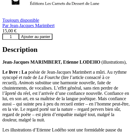
Toujours disponible
Par
Jean-Jacques Marimbert
15,00
€
quantité
Ajouter au panier
de
Animots
Description
Jean-Jacques MARIMBERT, Etienne LODEHO
(illustrations),
Le livre : La
poésie de Jean-Jacques Marimbert a mûri. Au rythme
syncopé et rude de
La Fourche
(lire l’article consacré à ce
recueil),
Animots
substitue une harmonie nouvelle, faite de
chuintements, de vocalises. L’effet général, sans rien perdre de
l’âpreté du réel, est l’arrivée d’une confiance nouvelle. Confiance en
lui, en son art, en sa maîtrise de la langue poétique. Mais confiance
aussi – qui suinte peu à peu du recueil entier – en l’homme peut-être,
en la vie. Le regard porté sur la nature – regard pervers bien sûr,
regard de poète – est plein d’empathie malgré tout, malgré la
douleur, malgré la nuit.
Les illustrations d’Etienne Lodého sont une formidable pause du