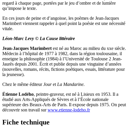
regard à chaque page, portées par le jeu d’ombre et de lumière
qu’impose le texte.
En ces jours de peine et d’angoisse, les poèmes de Jean-Jacques
Marimbert viennent rappeler à quel point la poésie est une nécessité
vitale.
Léon-Marc Levy © La Cause littéraire
Jean-Jacques Marimbert
est né au Maroc au milieu du xxe siècle.
Médecin à l’hôpital de 1977 à 1982, dans la région toulousaine, il
enseigne la philosophie (1984) à l’Université de Toulouse 2 Jean-
Jaurès depuis 2001. Écrit et publie depuis une vingtaine d’années
(nouvelles, romans, récits, fictions poétiques, essais, littérature pour
la jeunesse).
Chez le même éditeur
Jour
et
La Mandarine.
Étienne Lodého
, peintre-graveur, est né à Lisieux en 1953. Il a
étudié aux Arts-Appliqués de Sèvres et à l’École nationale
supérieure des Beaux-Arts de Paris. Il expose depuis 1975. On peut
découvrir son travail sur
www.etienne-lodeho.fr
Fiche technique