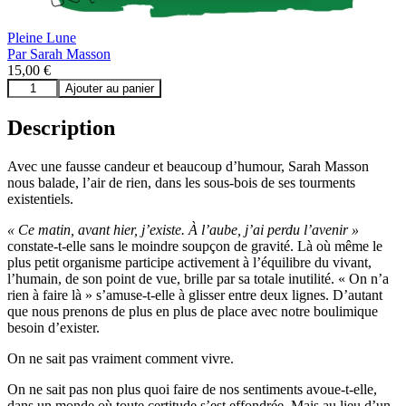
Pleine Lune
Par
Sarah Masson
15,00
€
quantité
Ajouter au panier
de
Désexister
Description
Avec une fausse candeur et beaucoup d’humour, Sarah Masson
nous balade, l’air de rien, dans les sous-bois de ses tourments
existentiels.
« Ce matin, avant hier, j’existe. À l’aube, j’ai perdu l’avenir »
constate-t-elle sans le moindre soupçon de gravité. Là où même le
plus petit organisme participe activement à l’équilibre du vivant,
l’humain, de son point de vue, brille par sa totale inutilité. « On n’a
rien à faire là » s’amuse-t-elle à glisser entre deux lignes. D’autant
que nous prenons de plus en plus de place avec notre boulimique
besoin d’exister.
On ne sait pas vraiment comment vivre.
On ne sait pas non plus quoi faire de nos sentiments avoue-t-elle,
dans un monde où toute certitude s’est effondrée. Mais au lieu d’un