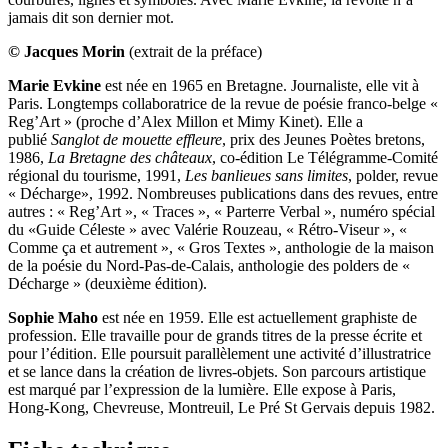
jamais dit son dernier mot.
© Jacques Morin
(extrait de la préface)
​Marie Evkine
est née en 1965 en Bretagne. Journaliste, elle vit à
Paris. Longtemps collaboratrice de la revue de poésie franco-belge «
Reg’Art » (proche d’Alex Millon et Mimy Kinet). Elle a
publié
Sanglot de mouette effleure
, prix des Jeunes Poètes bretons,
1986,
La Bretagne des châteaux
, co-édition Le Télégramme-Comité
régional du tourisme, 1991,
Les banlieues sans limites
, polder, revue
« Décharge», 1992. Nombreuses publications dans des revues, entre
autres : « Reg’Art », « Traces », « Parterre Verbal », numéro spécial
du «Guide Céleste » avec Valérie Rouzeau, « Rétro-Viseur », «
Comme ça et autrement », « Gros Textes », anthologie de la maison
de la poésie du Nord-Pas-de-Calais, anthologie des polders de «
Décharge » (deuxième édition).
Sophie Maho
est née en 1959. Elle est actuellement graphiste de
profession. Elle travaille pour de grands titres de la presse écrite et
pour l’édition. Elle poursuit parallèlement une activité d’illustratrice
et se lance dans la création de livres-objets. Son parcours artistique
est marqué par l’expression de la lumière. Elle expose à Paris,
Hong-Kong, Chevreuse, Montreuil, Le Pré St Gervais depuis 1982.