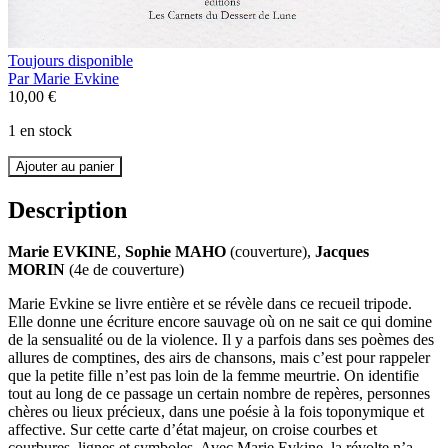
Toujours disponible
Par
Marie Evkine
10,00
€
1 en stock
Ajouter au panier
quantité
de
Description
Et
la
nuit
Marie EVKINE
,
Sophie MAHO
(couverture),
Jacques
MORIN
(4e de couverture)
Marie Evkine se livre entière et se révèle dans ce recueil tripode.
Elle donne une écriture encore sauvage où on ne sait ce qui domine
de la sensualité ou de la violence. Il y a parfois dans ses poèmes des
allures de comptines, des airs de chansons, mais c’est pour rappeler
que la petite fille n’est pas loin de la femme meurtrie. On identifie
tout au long de ce passage un certain nombre de repères, personnes
chères ou lieux précieux, dans une poésie à la fois toponymique et
affective. Sur cette carte d’état majeur, on croise courbes et
courbures, lignes et symboles. Avec Marie Evkine, la révolte n’a