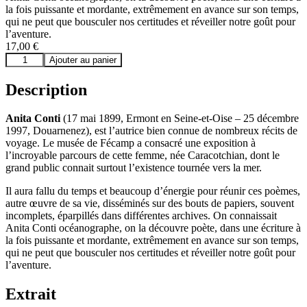
la fois puissante et mordante, extrêmement en avance sur son temps,
qui ne peut que bousculer nos certitudes et réveiller notre goût pour
l’aventure.
17,00
€
quantité
Ajouter au panier
de
poète,
Description
océanographe
Anita Conti
(17 mai 1899, Ermont en Seine-et-Oise – 25 décembre
1997, Douarnenez), est l’autrice bien connue de nombreux récits de
voyage. Le musée de Fécamp a consacré une exposition à
l’incroyable parcours de cette femme, née Caracotchian, dont le
grand public connait surtout l’existence tournée vers la mer.
Il aura fallu du temps et beaucoup d’énergie pour réunir ces poèmes,
autre œuvre de sa vie, disséminés sur des bouts de papiers, souvent
incomplets, éparpillés dans différentes archives. On connaissait
Anita Conti océanographe, on la découvre poète, dans une écriture à
la fois puissante et mordante, extrêmement en avance sur son temps,
qui ne peut que bousculer nos certitudes et réveiller notre goût pour
l’aventure.
Extrait