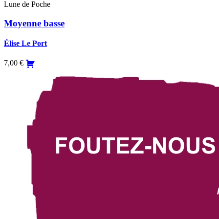
Lune de Poche
Moyenne basse
Élise Le Port
7,00
€