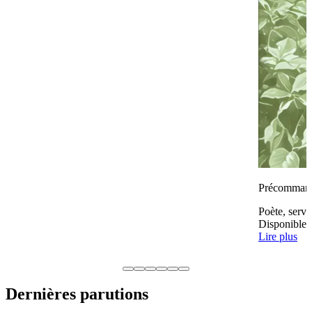
Précomman
Poète, serva
Disponible 
Lire plus
Dernières parutions